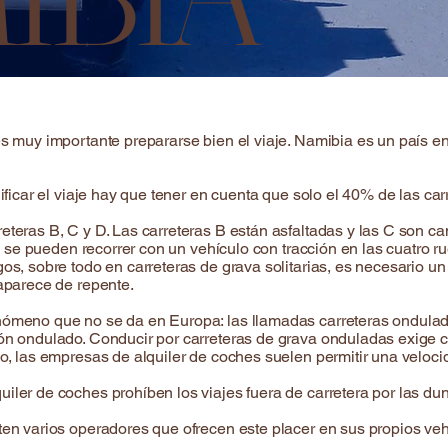
es muy importante prepararse bien el viaje. Namibia es un país e
nificar el viaje hay que tener en cuenta que solo el 40% de las c
eteras B, C y D. Las carreteras B están asfaltadas y las C son 
lo se pueden recorrer con un vehículo con tracción en las cuatro r
gos, sobre todo en carreteras de grava solitarias, es necesario u
 aparece de repente.
nómeno que no se da en Europa: las llamadas carreteras ondulada
rón ondulado. Conducir por carreteras de grava onduladas exige 
lo, las empresas de alquiler de coches suelen permitir una veloc
iler de coches prohíben los viajes fuera de carretera por las du
sten varios operadores que ofrecen este placer en sus propios ve