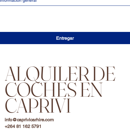
Información general
Entregar
ALQUILER DE
COCHES EN
CAPRIVI
info@caprivicarhire.com
+264 81 162 5791