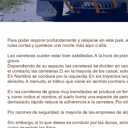
Para poder respirar profundamente y relajarse en este país, 
rutas cortas y quédese una noche más aquí o allá.
Las carreteras suelen estar bien asfaltadas. A la hora de pla
grava.
Dependiendo de su aspecto, las carreteras se dividen en carr
el contrario, las carreteras D, en la mayoría de los casos, so
En Namibia se conduce por la izquierda. En los trayectos lar
derecho. A menudo, el tráfico que viene en sentido contrario
En las carreteras de grava muy transitadas se produce un fe
y, como indica el nombre, el suelo forma una especie de pat
demasiado rápido reduce la adherencia a la carretera. Por el
Por razones de seguridad, la mayoría de las empresas de alqu
Sin embargo, si lo que desea es conducir por las dunas, exi
como muestran las fotos.