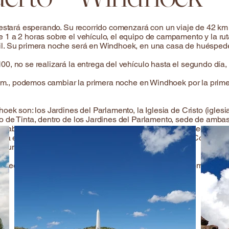
 estará esperando. Su recorrido comenzará con un viaje de 42 km
 1 a 2 horas sobre el vehículo, el equipo de campamento y la ru
il. Su primera noche será en Windhoek, en una casa de huésped
0, no se realizará la entrega del vehículo hasta el segundo día,
 a. m., podemos cambiar la primera noche en Windhoek por la pri
oek son: los Jardines del Parlamento, la Iglesia de Cristo (igles
o de Tinta, dentro de los Jardines del Parlamento, sede de amb
Mugabe), Alte Feste (construido en 1890 y alberga el Museo Nac
Nama en la Guerra Herero y Namaqua de 1904-1907), la Corte Sup
un estilo arquitectónico africano.
 Beerhouse sería un maravilloso comienzo para una comida de e