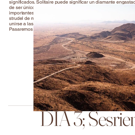
significados. Solitaire puede significar un diamante engasta
de ser único o único y un lugar precioso pero solitario. Soli
importantes rutas turísticas a través del Parque Nacional N
strudel de manzana, el asentamiento también contiene un tall
unirse a las primeras actividades que el lodge tiene para ofr
Pasaremos la noche en el parque Naukluft que rodea
DÍA 3; Sesri