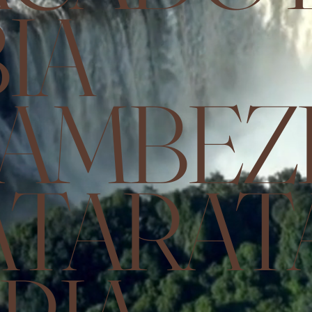
IA
AMBEZ
ATARAT