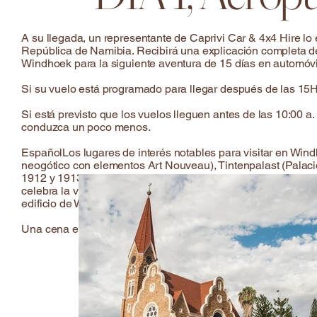
A su llegada, un representante de Caprivi Car & 4x4 Hire lo
República de Namibia. Recibirá una explicación completa de
Windhoek para la siguiente aventura de 15 días en automóv
Si su vuelo está programado para llegar después de las 15H0
Si está previsto que los vuelos lleguen antes de las 10:00
conduzca un poco menos.
EspañolLos lugares de interés notables para visitar en Windh
neogótico con elementos Art Nouveau), Tintenpalast (Palaci
1912 y 1913 y situado justo al norte de la Avenida Robert 
celebra la victoria del Imperio Alemán sobre los Herero y 
edificio de Windhoek erigido después de la independencia en 
Una cena en el Stellenbosch Wine Bar Restaurant o en Joes