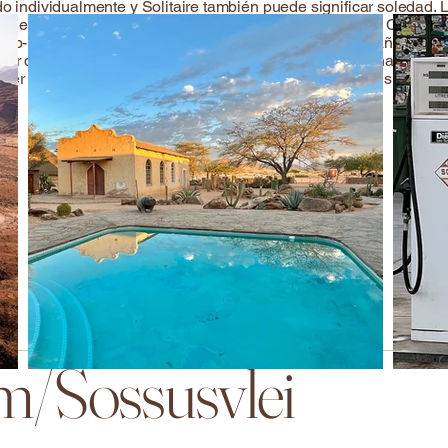
do individualmente y Solitaire también puede significar soledad. 
taire está situado en el cruce de las carreteras principales C14 (
amib-Naukluft. En Solitaire encontrará una gasolinera, baños púb
er de reparación de neumáticos y un motel. Continúe hasta su alo
ecer o simplemente relajarse en la piscina del lodge o visitar el 
em/Sossusvlei