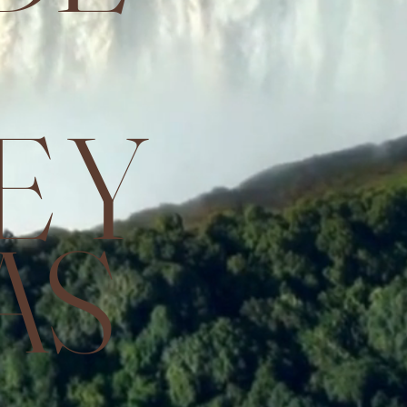
E Y
AS