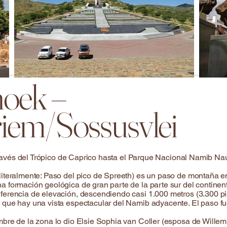
oek –
riem/Sossusvlei
 través del Trópico de Caprico hasta el Parque Nacional Namib Nau
literalmente: Paso del pico de Spreeth) es un paso de montaña e
 formación geológica de gran parte de la parte sur del continent
rencia de elevación, descendiendo casi 1.000 metros (3.300 pies)
 que hay una vista espectacular del Namib adyacente. El paso f
bre de la zona lo dio Elsie Sophia van Coller (esposa de Willem C