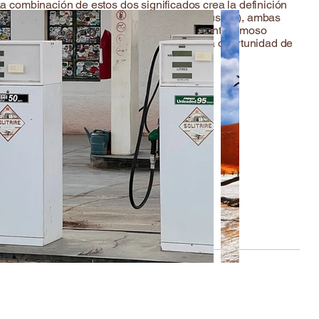
La combinación de estos dos significados crea la definición
Walvis Bay - Bethanie) y C19 (Sesriem - Sossusvlei), ambas
licos, restaurante y panadería, el mundialmente famoso
jamiento explícito. Ya por la tarde tendrá la oportunidad de
cañón de Sesriem.