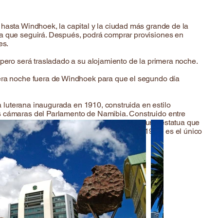
 hasta Windhoek, la capital y la ciudad más grande de la
ta que seguirá. Después, podrá comprar provisiones en
es.
 pero será trasladado a su alojamiento de la primera noche.
mera noche fuera de Windhoek para que el segundo día
ia luterana inaugurada en 1910, construida en estilo
as cámaras del Parlamento de Namibia. Construido entre
ional), Reiterdenkmal (Monumento Ecuestre, una estatua que
rema de Namibia. Construida entre 1994 y 1996, es el único
xperiencia africana.