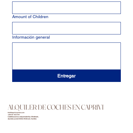
Amount of Children
Información general
Entregar
ALQUILER DE COCHES EN CAPRIVI
info@caprivicarhire.com
+264 81 162 5791
Calle Bessemer, Industria del Sur, Windhoek
Apartado postal 20938, Windhoek, Namibia