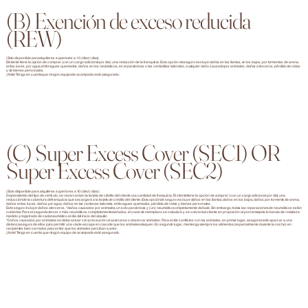
(B) Exención de exceso reducida
(REW)
(Solo disponible para alquileres superiores a 10 (diez) días)
El cliente tiene la opción de comprar (con un cargo adicional por día) una reducción de la franquicia. Esta opción de seguro excluye daños en las llantas, en los bajos, por tormentas de arena,
en las luces, por agua, embragues quemados, daños en los neumáticos, en el parabrisas o las ventanillas laterales, cualquier daño causado por animales, daños a terceros, pérdida de vidas
y de bienes personales.
¡Nota! Tenga en cuenta que ningún equipo de acampada está asegurado.
(C) Super Excess Cover (SEC1) OR
Super Excess Cover (SEC2)
(Solo disponible para alquileres superiores a 10 (diez) días)
Dependiendo del tipo de vehículo, se reservará en la tarjeta de crédito del cliente una cantidad de franquicia. El cliente tiene la opción de comprar (con un cargo adicional por día) una
reducción de la cobertura de franquicia que se cargará a la tarjeta de crédito del cliente. Esta opción de seguro excluye daños en las llantas, daños en los bajos, daños por tormenta de arena,
daños en las luces, daños por agua, daños en las ventanas laterales, embragues quemados, pérdida de vidas y bienes personales.
Este seguro incluye daños a terceros, *daños causados por animales, un solo parabrisas y (un) neumático completamente dañado. Sin embargo, todas las reparaciones de neumáticos están
cubiertas. Para el segundo, tercer o más neumáticos completamente dañados, el costo de reemplazo se calculará y se cobrará al cliente en proporción al porcentaje de la banda de rodadura
medido y registrado de cada neumático el día del inicio del alquiler.
*Daños causados por animales: se debe actuar con precaución al acercarse o observar animales. Para evitar conflictos con los animales, en primer lugar, asegúrese de aparcar a una
distancia segura de ellos para permitir una vía de escape en caso de que los animales ataquen. En segundo lugar, mantenga siempre los alimentos (especialmente durante la noche) en
recipientes bien cerrados para evitar que los animales perciban su olor.
¡Nota! Tenga en cuenta que ningún equipo de acampada está asegurado.