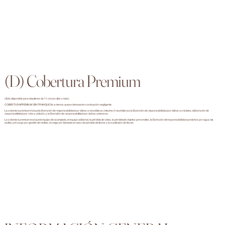
(D) Cobertura Premium
(Solo disponible para alquileres de 11 (once) días o más)
COBERTURA PREMIUM: SIN FRANQUICIA, a menos que se demuestre conducción negligente.
La cobertura premium incluye la Exención de responsabilidad por daños a neumáticos (máximo 2 neumáticos), la Exención de responsabilidad por daños a cristales, la Exención de
responsabilidad por robo y colisión, y la Exención de responsabilidad por daños a terceros.
La cobertura premium excluye el equipo de acampada, el equipo adicional, la pérdida de vidas, la pérdida de objetos personales, la Exención de responsabilidad por daños por agua, las
multas y el cargo por gestión de multas, el cargo por llamada en caso de pérdida de llaves y la sustitución de llaves.