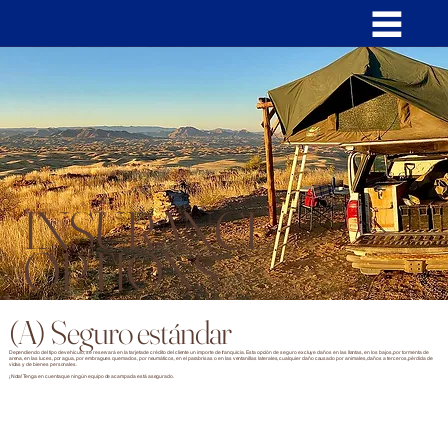
INSURANCE
OPTIONS
(A) Seguro estándar
Dependiendo del tipo de vehículo, se reservará en la tarjeta de crédito del cliente un importe de franquicia. Esta opción de seguro excluye daños en las llantas, en los bajos, por tormenta de
arena, en las luces, por agua, por embragues quemados, por neumáticos, en el parabrisas o en las ventanillas laterales, cualquier daño causado por animales, daños a terceros, pérdida de
vidas y de bienes personales.
¡Nota! Tenga en cuenta que ningún equipo de acampada está asegurado.