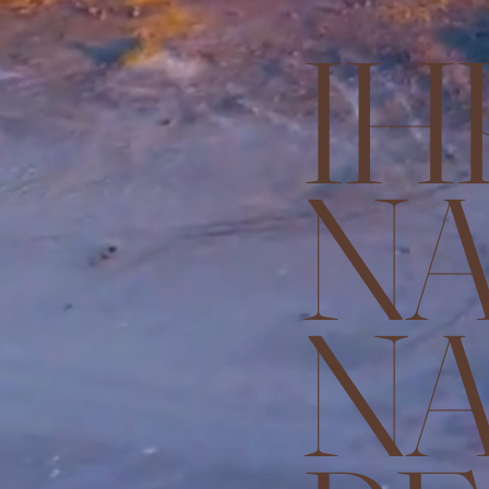
IH
N
NA