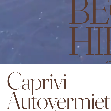
BE
HI
Am 
Caprivi
Autovermie